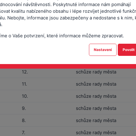
dnocování návštěvnosti. Poskytnuté informace nám pomáhají
ovat kvalitu nabízeného obsahu i lépe rozvíjet jednotlivé funkč
17.
schůze rady města
álu. Nebojte, informace jsou zabezpečeny a nedostane s k nim, 
16.
schůze rady města
.
15.
schůze rady města
íme o Vaše potvrzení, které informace můžeme zpracovat.
14.
schůze rady města
Nastavení
Povolit
13.
schůze rady města
12.
schůze rady města
11.
schůze rady města
10.
schůze rady města
9.
schůze rady města
8.
schůze rady města
7.
schůze rady města