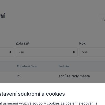
ní
Zobrazit
Rok
Pořadové číslo
Jednání
21.
schůze rady města
20.
schůze rady města
tavení soukromí a cookies
19.
schůze rady města
ál usnesení využívá soubory cookies za účelem sledování a
18.
schůze rady města