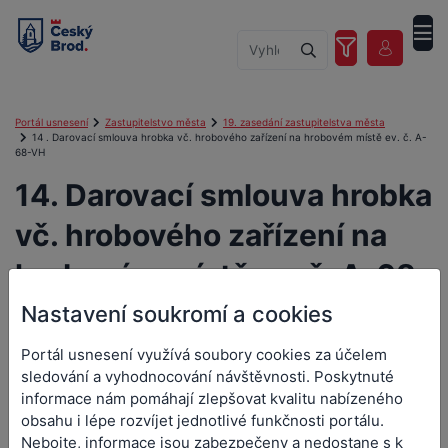
Portál usnesení
Zastupitelstvo města
19. zasedání zastupitelstva města
14 . Darovací smlouva hrobka vč. hrobového zařízení na hrobovém místě ev. č. A-
68-VH
14. Darovací smlouva hrobka
vč. hrobového zařízení na
hrobovém místě ev. č. A-68-
VH
Nastavení soukromí a cookies
Portál usnesení využívá soubory cookies za účelem
sledování a vyhodnocování návštěvnosti. Poskytnuté
informace nám pomáhají zlepšovat kvalitu nabízeného
14. Darovací smlouva hrobka
obsahu i lépe rozvíjet jednotlivé funkčnosti portálu.
Nebojte, informace jsou zabezpečeny a nedostane s k