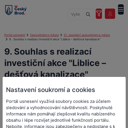
Portál usnesení
Zastupitelstvo města
21. zasedání zastupitelstva města
9 . Souhlas s realizací investiční akce "Liblice – dešťová kanalizace"
9. Souhlas s realizací
investiční akce "Liblice –
dešťová kanalizace"
Nastavení soukromí a cookies
9. Souhlas s realizací
Portál usnesení využívá soubory cookies za účelem
sledování a vyhodnocování návštěvnosti. Poskytnuté
investiční akce "Liblice –
informace nám pomáhají zlepšovat kvalitu nabízeného
obsahu i lépe rozvíjet jednotlivé funkčnosti portálu.
dešťová kanalizace"
Nebojte, informace jsou zabezpečeny a nedostane s k