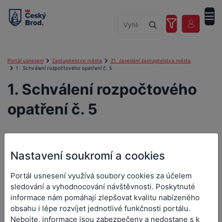
Portál usnesení
Zastupitelstvo města
21. zasedání zastupitelstva města
1 . Schválení rozpočtového opatření č. 5
1. Schválení rozpočtového
opatření č. 5
Nastavení soukromí a cookies
1. Schválení rozpočtového
opatření č. 5
Portál usnesení využívá soubory cookies za účelem
sledování a vyhodnocování návštěvnosti. Poskytnuté
informace nám pomáhají zlepšovat kvalitu nabízeného
obsahu i lépe rozvíjet jednotlivé funkčnosti portálu.
Číslo návrhu:
0166/25
Nebojte, informace jsou zabezpečeny a nedostane s k
Číslo usnesení:
0425/2025-Z