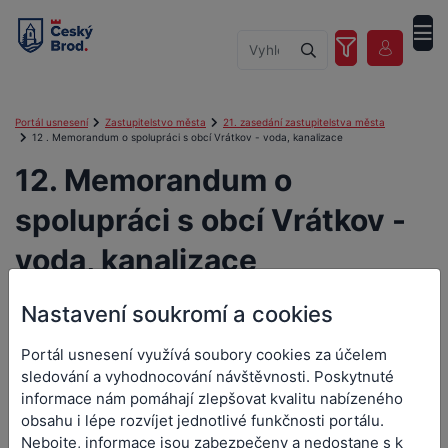
Portál usnesení
Zastupitelstvo města
21. zasedání zastupitelstva města
12 . Memorandum o spolupráci s obcí Vrátkov - voda, kanalizace
12. Memorandum o
spolupráci s obcí Vrátkov -
voda, kanalizace
Nastavení soukromí a cookies
12. Memorandum o
Portál usnesení využívá soubory cookies za účelem
sledování a vyhodnocování návštěvnosti. Poskytnuté
spolupráci s obcí Vrátkov -
informace nám pomáhají zlepšovat kvalitu nabízeného
obsahu i lépe rozvíjet jednotlivé funkčnosti portálu.
voda, kanalizace
Nebojte, informace jsou zabezpečeny a nedostane s k