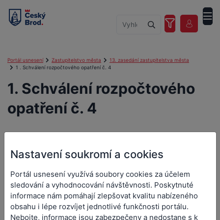
Portál usnesení
Zastupitelstvo města
13. zasedání zastupitelstva města
1 . Schválení rozpočtového opatření č. 4
1. Schválení rozpočtového
opatření č. 4
Nastavení soukromí a cookies
1. Schválení rozpočtového
opatření č. 4
Portál usnesení využívá soubory cookies za účelem
sledování a vyhodnocování návštěvnosti. Poskytnuté
informace nám pomáhají zlepšovat kvalitu nabízeného
obsahu i lépe rozvíjet jednotlivé funkčnosti portálu.
Číslo návrhu:
0049/24
Nebojte, informace jsou zabezpečeny a nedostane s k
Číslo usnesení:
0282/2024-Z