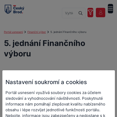
Portál usnesení
Finanční výbor
5. jednání Finančního výboru
5. jednání Finančního
výboru
5. jednání Finančního
Nastavení soukromí a cookies
výboru
Portál usnesení využívá soubory cookies za účelem
sledování a vyhodnocování návštěvnosti. Poskytnuté
Orgán:
Finanční výbor
informace nám pomáhají zlepšovat kvalitu nabízeného
Datum a čas jednání:
11. 9. 2023 17:00
obsahu i lépe rozvíjet jednotlivé funkčnosti portálu.
Nebojte, informace jsou zabezpečeny a nedostane s k