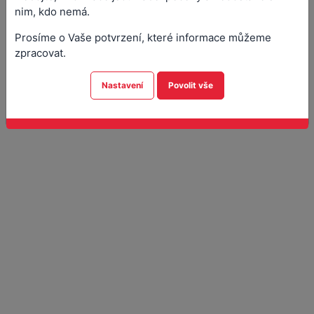
Přílohy (1)
nim, kdo nemá.
Prosíme o Vaše potvrzení, které informace můžeme
zpracovat.
Nastavení
Povolit vše