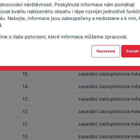
dnocování návštěvnosti. Poskytnuté informace nám pomáhají
ovat kvalitu nabízeného obsahu i lépe rozvíjet jednotlivé funkč
20.
zasedání zastupitelstva měs
álu. Nebojte, informace jsou zabezpečeny a nedostane s k nim, 
19.
zasedání zastupitelstva měs
.
18.
zasedání zastupitelstva měs
íme o Vaše potvrzení, které informace můžeme zpracovat.
17.
zasedání zastupitelstva měs
Nastavení
Povolit
16.
zasedání zastupitelstva měs
15.
zasedání zastupitelstva měs
14.
zasedání zastupitelstva měs
13.
zasedání zastupitelstva měs
12.
zasedání zastupitelstva měs
11.
zasedání zastupitelstva měs
10.
zasedání zastupitelstva měs