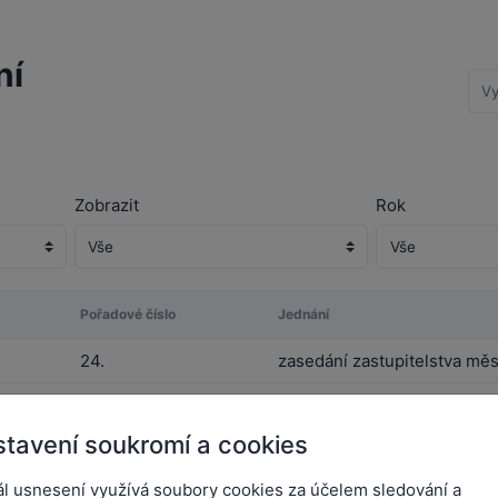
ní
Zobrazit
Rok
Pořadové číslo
Jednání
24.
zasedání zastupitelstva měs
23.
zasedání zastupitelstva měs
tavení soukromí a cookies
22.
zasedání zastupitelstva měs
ál usnesení využívá soubory cookies za účelem sledování a
21.
zasedání zastupitelstva měs