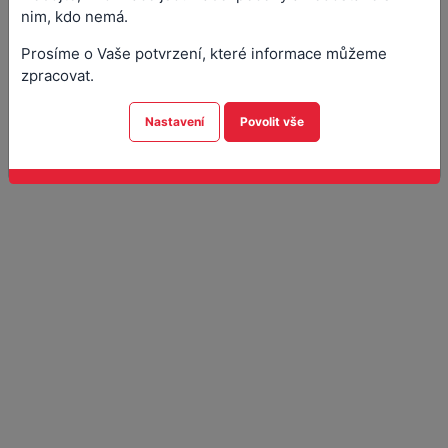
Přílohy (3)
nim, kdo nemá.
Prosíme o Vaše potvrzení, které informace můžeme
zpracovat.
Nastavení
Povolit vše