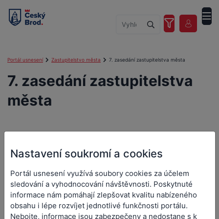
Portál usnesení
Zastupitelstvo města
7. zasedání zastupitelstva města
7. zasedání zastupitelstva
města
7. zasedání zastupitelstva
Nastavení soukromí a cookies
města
Portál usnesení využívá soubory cookies za účelem
sledování a vyhodnocování návštěvnosti. Poskytnuté
Orgán:
Zastupitelstvo města
informace nám pomáhají zlepšovat kvalitu nabízeného
Datum a čas jednání:
11. 12. 2023 18:00
obsahu i lépe rozvíjet jednotlivé funkčnosti portálu.
Nebojte, informace jsou zabezpečeny a nedostane s k