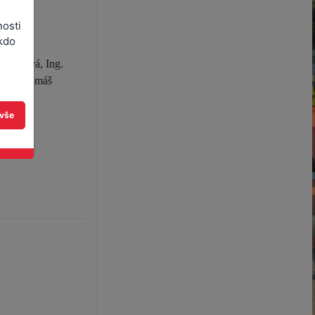
nosti
kdo
vlíčková, Ing.
, Mgr. Tomáš
 vše