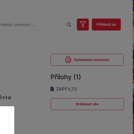
Přihlásit se
Vytisknout usnesení
Přílohy (1)
ZAPFV_13
ěsta
Stáhnout vše