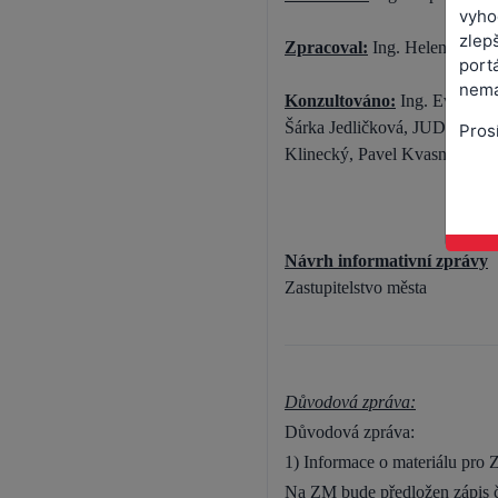
vyho
zlepš
Zpracoval:
Ing. Helena Ondr
port
nemá
Konzultováno:
Ing. Evžen Pos
Šárka Jedličková, JUDr. Jana
Pros
Klinecký, Pavel Kvasnička, P
Návrh informativní zprávy
Zastupitelstvo města
Důvodová zpráva:
Důvodová zpráva:
1) Informace o materiálu pro
Na ZM bude předložen zápis č.