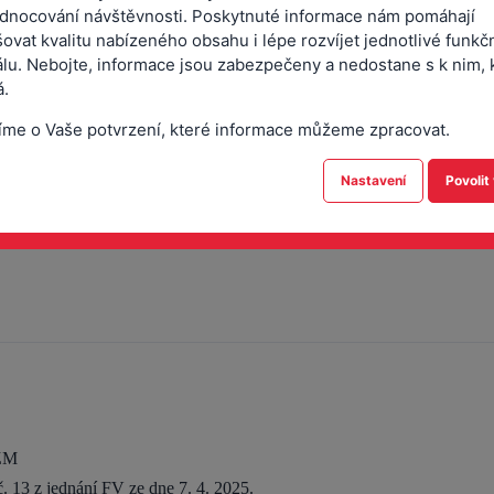
dnocování návštěvnosti. Poskytnuté informace nám pomáhají
ovat kvalitu nabízeného obsahu i lépe rozvíjet jednotlivé funkč
ášková
álu. Nebojte, informace jsou zabezpečeny a nedostane s k nim, 
.
píšil, Ing. Milan Majer, Ing. Miloslava Tůmová, Ing. arch. Markéta Ha
 Marková, Martin Sahula, DiS., Mgr. Hana Dočkalová, Mgr. Jiří Paulů
íme o Vaše potvrzení, které informace můžeme zpracovat.
hDr. Vladimír Jakub Mrvík, Ph.D.
Nastavení
Povolit
 ZM
 13 z jednání FV ze dne 7. 4. 2025.