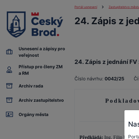
Portál usnesení
Zastupitelstvo měst
24. Zápis z je
Usnesení a zápisy pro
veřejnost
24. Zápis z jednání FV 
Přístup pro členy ZM
a RM
Číslo návrhu:
0042/25
Čí
Archiv rada
Podkladov
Archiv zastupitelstvo
Orgány města
Nas
Port
Předkládá:
Ing. Filip Ulík