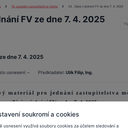
a
16. zasedání zastupitelstva města
24 . Zápis z jednání FV ze dne 7. 4. 2025
dnání FV ze dne 7. 4. 2025
ze dne 7. 4. 2025
slo usnesení:
-
Předkladatel:
Ulík Filip, Ing.
ý materiál pro jednání zastupitelstva m
Zápis z jednání FV ze dne 7. 4. 2025
tavení soukromí a cookies
ál usnesení využívá soubory cookies za účelem sledování a