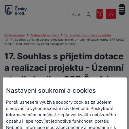
Portál usnesení
Zastupitelstvo města
19. zasedání zastupitelstva města
17 . Souhlas s přijetím dotace a realizací projektu - Územní studie krajiny ORP Český
Brod a Plánu Územního systému ekologické stability
17. Souhlas s přijetím dotace
a realizací projektu - Územní
studie krajiny ORP Český
Brod a Plánu Územního
Nastavení soukromí a cookies
systému ekologické stability
Portál usnesení využívá soubory cookies za účelem
sledování a vyhodnocování návštěvnosti. Poskytnuté
informace nám pomáhají zlepšovat kvalitu nabízeného
obsahu i lépe rozvíjet jednotlivé funkčnosti portálu.
Nebojte, informace jsou zabezpečeny a nedostane s k