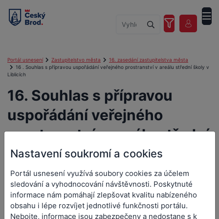
Portál usnesení
Zastupitelstvo města
16. zasedání zastupitelstva města
16 . Souhlas s přípravou uspořádání veřejného prostranství v areálu střední školy v
Liblicích
16. Souhlas s přípravou
uspořádání veřejného
prostranství v areálu střední
školy v Liblicích
Nastavení soukromí a cookies
Portál usnesení využívá soubory cookies za účelem
sledování a vyhodnocování návštěvnosti. Poskytnuté
informace nám pomáhají zlepšovat kvalitu nabízeného
16. Souhlas s přípravou
obsahu i lépe rozvíjet jednotlivé funkčnosti portálu.
Nebojte, informace jsou zabezpečeny a nedostane s k