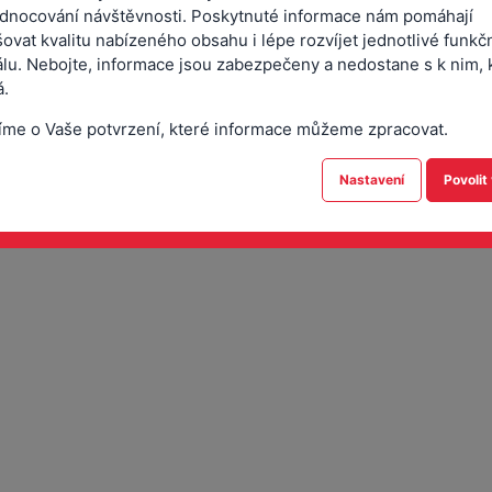
dnocování návštěvnosti. Poskytnuté informace nám pomáhají
ovat kvalitu nabízeného obsahu i lépe rozvíjet jednotlivé funkč
álu. Nebojte, informace jsou zabezpečeny a nedostane s k nim, 
.
é organizace Technické služby Český Brod, IČO: 00875180, sídlem Pa
íme o Vaše potvrzení, které informace můžeme zpracovat.
. 2025, dle přílohy patřící k usnesení.
Nastavení
Povolit