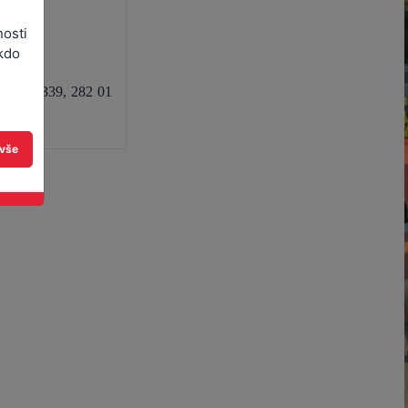
nosti
kdo
lackého 339, 282 01
 vše