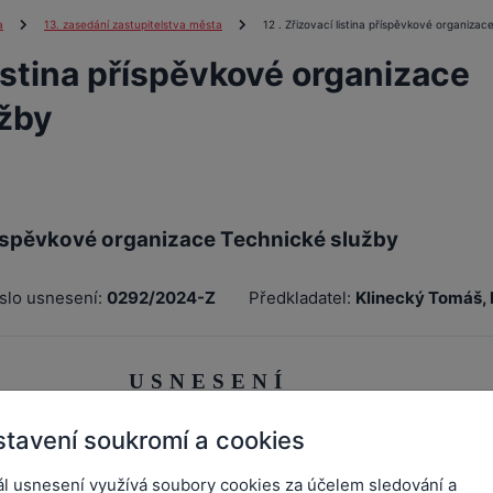
a
13. zasedání zastupitelstva města
12 . Zřizovací listina příspěvkové organizac
listina příspěvkové organizace
žby
příspěvkové organizace Technické služby
slo usnesení:
0292/2024-Z
Předkladatel:
Klinecký Tomáš, 
USNESENÍ
0292/2024-Z ze dne 09.12.2024
tavení soukromí a cookies
vé organizace Technické služby
ál usnesení využívá soubory cookies za účelem sledování a