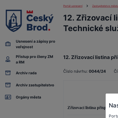
Portál usnesení
Zastupitelstvo měst
12. Zřizovací 
Technické slu
Usnesení a zápisy pro
veřejnost
Přístup pro členy ZM
12. Zřizovací listina 
a RM
Číslo návrhu:
0044/24
Čí
Archiv rada
Archiv zastupitelstvo
Orgány města
Nas
Zřizovací listina příspěvko
Port