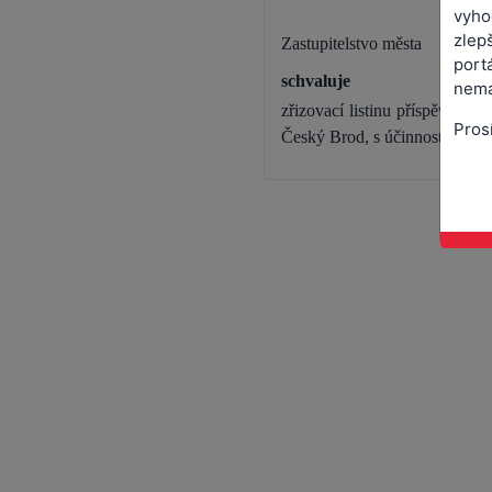
vyho
zlepš
Zastupitelstvo města
port
schvaluje
nemá
zřizovací listinu příspěvkov
Pros
Český Brod, s účinností od 1. 1